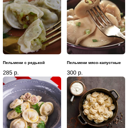
Пельмени с редькой
Пельмени мясо-капустные
285
р.
300
р.