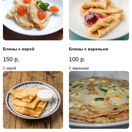
Блины с икрой
Блины с вареньем
150
р.
100
р.
С икрой
С вареньем