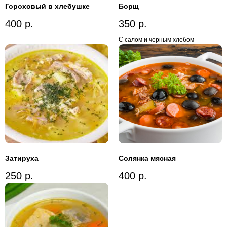
Гороховый в хлебушке
Борщ
400
р.
350
р.
С салом и черным хлебом
Затируха
Солянка мясная
250
р.
400
р.